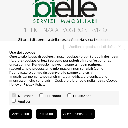
L’EFFICIENZA AL VOSTRO SERVIZIO
Gli orari di apertura della nostra Agenzia sono i seguenti:
dal Lunedì al Sabato 9:00 - 12:30 e 15:00 - 19:00
Mantieni impostazioni di default X
alla Domenica su appuntamento
Uso dei cookies
Questo sito fa uso di cookies. I nostri cookies (propri) e quelli dei nostri
Partners (cookies di terzi) servono per poterti offrire un'esperienza
Bielle Servizi Immobiliari di Bertolone Loris
unica con noi. Per questo motivo, insieme ai nostri partners,
R.E.A n.468282 C.C.I.A.A. di Genova
raccogliamo e processiamo informazioni non sensibili (come
C.F. BRTLRS69B14E463Y - P.IVA 02205160993
l'identificatore del tuo dispositivo o le pagine che visiti).
Registro Imprese n. 63756/800 – 2013 C.C.I.A.A. di Genova
In qualsiasi momento potrai eliminare, modificare o verificare le
informazioni che condividi in
Cookie preference
o nella nostra
Cookie
info@bielleimmobiliare.it
Policy
e
Privacy Policy
.
tel 018 5234218
Privacy Policy
|
Revoca consensi
| Powered by
Miogest.com
Necessari
Funzionali
Profilazione
Analitici
Accetta tutti
Rifiuta tutti
Accetta selezionati