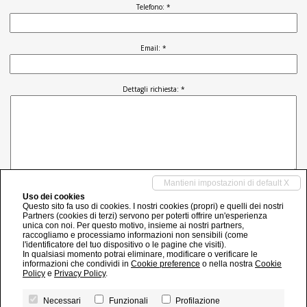
Telefono: *
Email: *
Dettagli richiesta: *
Mantieni impostazioni di default X
Autorizzo il trattamento dei miei dati personali in base Regolamento UE n. 679/2016 -
Privacy Policy
Uso dei cookies
Questo sito fa uso di cookies. I nostri cookies (propri) e quelli dei nostri
INVIA
Partners (cookies di terzi) servono per poterti offrire un'esperienza
unica con noi. Per questo motivo, insieme ai nostri partners,
raccogliamo e processiamo informazioni non sensibili (come
l'identificatore del tuo dispositivo o le pagine che visiti).
In qualsiasi momento potrai eliminare, modificare o verificare le
Bielle Servizi Immobiliari di Bertolone Loris
informazioni che condividi in
Cookie preference
o nella nostra
Cookie
R.E.A n.468282 C.C.I.A.A. di Genova
Policy
e
Privacy Policy
.
C.F. BRTLRS69B14E463Y - P.IVA 02205160993
Registro Imprese n. 63756/800 – 2013 C.C.I.A.A. di Genova
Necessari
Funzionali
Profilazione